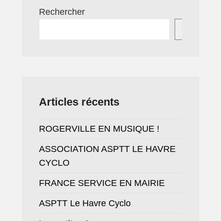
Les horaires de tonte
Rechercher
La collecte des déchets
Recherc
La destruction des nids d’insectes
Enfance jeunesse
École Edgar Degas
Le Restaurant scolaire
Articles récents
La Garderie municipale
Centre de loisirs
ROGERVILLE EN MUSIQUE !
Liste des assistantes maternelles
ASSOCIATION ASPTT LE HAVRE
CYCLO
FRANCE SERVICE EN MAIRIE
X
ASPTT Le Havre Cyclo