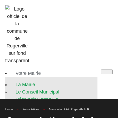
Votre Mairie
La Mairie
Le Conseil Municipal
Découvrir Rogerville
Home
Associations
Association loisir Rogerville ALR
Vie municipale