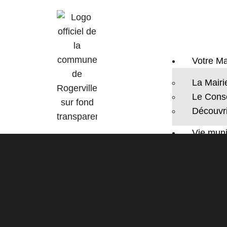
Votre Ma
La Mairi
Le Conse
Découvri
Vie muni
Actualit
Agenda
Panneau
CCAS
Salles m
Les Asso