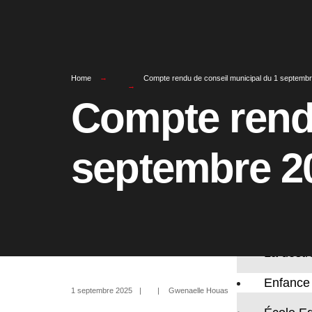
Le rest
L’École 
Vie prat
Home
Compte rendu de conseil municipal du 1 septemb
Numéros 
Compte rendu
État civil
Urbanis
septembre 2
Guide d
Travaux
Les hora
Les hora
La colle
La destr
Enfance
1 septembre 2025
|
|
Gwenaelle Houas