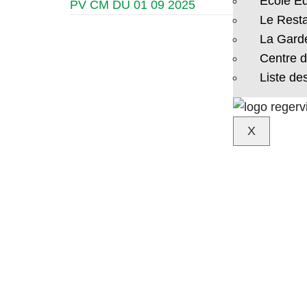
École E
PV CM DU 01 09 2025
Le Resta
La Garde
Centre de
Liste de
X