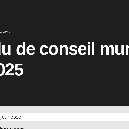
aurant communal
de musique et de danse
ique
re 2025
et adresses utiles
 de conseil mun
me
025
es démarches
ires des transports
ires de tonte
cte des déchets
uction des nids d’insectes
 jeunesse