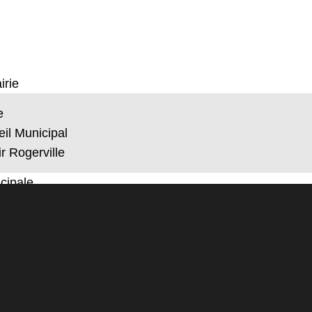
irie
e
il Municipal
r Rogerville
cipale
és
 Pocket
unicipales
ciations