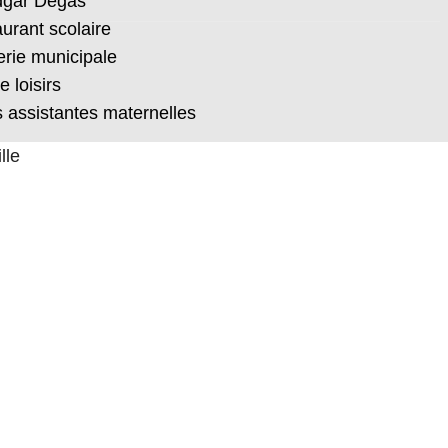
dgar Degas
urant scolaire
rie municipale
 loisirs
s assistantes maternelles